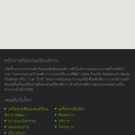
เครือข่ายศิลปะดนตรีคนพิการ
เกิดขึ้นจากากรรวมตัวกันของศิลปินคนพิการที่เป็นตัวแทนของประเทศไทยที่เข้า
ร่วม "มหกรรมดนตรี คนพิการ แห่งเอเชีย-แปซิฟิก" (Asia-Pacific Wataboshi Music
Festival) หรือ "วาตาโบชิ" โดยการสนับสนุน จากมูลนิธิเพื่อเด็กพิการ และได้รวมตัว
กันก่อตั้งเป็นเครือข่ายศิลปะดนตรีคนพิการ สำหรับคนพิการทุกประเภทอย่างเป็น
ทางการในปี 2549
แผนผังเว็บไซต์
เครือข่ายศิลปะดนตรีคน
เครือข่ายศิลปิน
พิการ (ศดพ.)
ติดต่อเรา
ข่าวและกิจกรรม
บริการ
เพลง/ผลงาน
โครงการ
เกี่ยวกับเรา