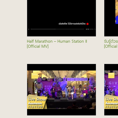
Half Marathon – Human Station II
รับรู้ด้
[Official MV]
[Officia