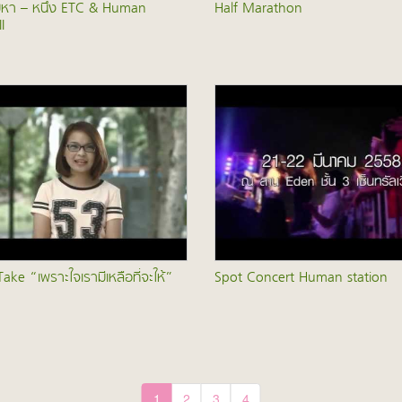
มหา – หนึ่ง ETC & Human
Half Marathon
I
ake “เพราะใจเรามีเหลือที่จะให้”
Spot Concert Human station
1
2
3
4