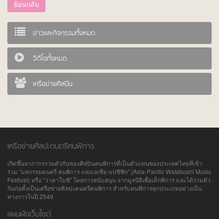
ย้อนกลับ
ข่าวและกิจกรรมทั้งหมด
วิดีโอทั้งหมด
เครือข่ายศิลปิน
เครือข่ายศิลปะดนตรีคนพิการ
เกิดขึ้นจากากรรวมตัวกันของศิลปินคนพิการที่เป็นตัวแทนของประเทศไทยที่เข้า
ร่วม "มหกรรมดนตรี คนพิการ แห่งเอเชีย-แปซิฟิก" (Asia-Pacific Wataboshi Music
Festival) หรือ "วาตาโบชิ" โดยการสนับสนุน จากมูลนิธิเพื่อเด็กพิการ และได้รวมตัว
กันก่อตั้งเป็นเครือข่ายศิลปะดนตรีคนพิการ สำหรับคนพิการทุกประเภทอย่างเป็น
ทางการในปี 2549
แผนผังเว็บไซต์