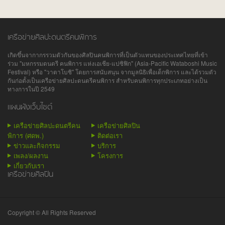
เครือข่ายศิลปะดนตรีคนพิการ
เกิดขึ้นจากากรรวมตัวกันของศิลปินคนพิการที่เป็นตัวแทนของประเทศไทยที่เข้า
ร่วม "มหกรรมดนตรี คนพิการ แห่งเอเชีย-แปซิฟิก" (Asia-Pacific Wataboshi Music
Festival) หรือ "วาตาโบชิ" โดยการสนับสนุน จากมูลนิธิเพื่อเด็กพิการ และได้รวมตัว
กันก่อตั้งเป็นเครือข่ายศิลปะดนตรีคนพิการ สำหรับคนพิการทุกประเภทอย่างเป็น
ทางการในปี 2549
แผนผังเว็บไซต์
เครือข่ายศิลปะดนตรีคน
เครือข่ายศิลปิน
พิการ (ศดพ.)
ติดต่อเรา
ข่าวและกิจกรรม
บริการ
เพลง/ผลงาน
โครงการ
เกี่ยวกับเรา
เครือข่ายศิลปิน
Copyright © All Rights Reserved