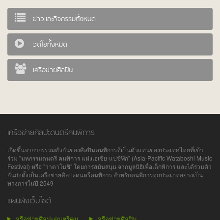
ข่าวและกิจกรรมทั้งหมด
วิดีโอทั้งหมด
เครือข่ายศิลปิน
เครือข่ายศิลปะดนตรีคนพิการ
เกิดขึ้นจากากรรวมตัวกันของศิลปินคนพิการที่เป็นตัวแทนของประเทศไทยที่เข้า
ร่วม "มหกรรมดนตรี คนพิการ แห่งเอเชีย-แปซิฟิก" (Asia-Pacific Wataboshi Music
Festival) หรือ "วาตาโบชิ" โดยการสนับสนุน จากมูลนิธิเพื่อเด็กพิการ และได้รวมตัว
กันก่อตั้งเป็นเครือข่ายศิลปะดนตรีคนพิการ สำหรับคนพิการทุกประเภทอย่างเป็น
ทางการในปี 2549
แผนผังเว็บไซต์
เครือข่ายศิลปะดนตรีคน
เครือข่ายศิลปิน