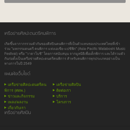
เครือข่ายศิลปะดนตรีคนพิการ
เกิดขึ้นจากากรรวมตัวกันของศิลปินคนพิการที่เป็นตัวแทนของประเทศไทยที่เข้า
ร่วม "มหกรรมดนตรี คนพิการ แห่งเอเชีย-แปซิฟิก" (Asia-Pacific Wataboshi Music
Festival) หรือ "วาตาโบชิ" โดยการสนับสนุน จากมูลนิธิเพื่อเด็กพิการ และได้รวมตัว
กันก่อตั้งเป็นเครือข่ายศิลปะดนตรีคนพิการ สำหรับคนพิการทุกประเภทอย่างเป็น
ทางการในปี 2549
แผนผังเว็บไซต์
เครือข่ายศิลปะดนตรีคน
เครือข่ายศิลปิน
พิการ (ศดพ.)
ติดต่อเรา
ข่าวและกิจกรรม
บริการ
เพลง/ผลงาน
โครงการ
เกี่ยวกับเรา
เครือข่ายศิลปิน