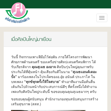
Toggl
navig
เมื่อศิลปินใหญ่มาเยือน
วันนี้ กิจกรรมเพาะฝีมือไว้ต่อฝัน ภายใต้โครงการพัฒนา
ศักยภาพด้านดนตรี ของเครือข่ายศิลปะดนตรีคนพิการ ได้
รับเกียรติจาก
คุณสุเมธ องอาจ
ศิลปินรุ่นใหญ่คุณภาพรับ
ประกันได้ที่คุ้นหน้า คุ้นเสียงกันดีในนาม
“สุเมธแอนด์เดอะ
ปั๋ง”
มาร้องเพลงในโปรเจ็คของอ.อุ๋ย อนันต์ ประภาโส ใน
บทเพลง
“ทุกข์ทุกครั้งให้ใจสบาย”
ทำเอาทีมงานมือสั่นตื่น
เต้นกันไปถ้วนหน้ากับประสบการณ์ดีๆ ที่ครั้งหนึ่งได้ทำงาน
เพลงกับศิลปินใหญ่ระดับนี้ ขอขอบคุณคุณสุเมธมากๆ ครับ
ขอขอบคุณผู้สนับสนุน สำนักงานกองทุนสนับสนุนการสร้าง
เสริมสุขภาพ (สสส.)