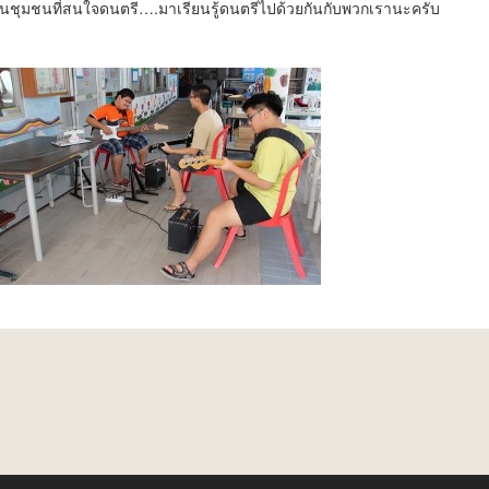
ๆ ในชุมชนที่สนใจดนตรี….มาเรียนรู้ดนตรีไปด้วยกันกับพวกเรานะครับ