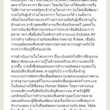
อดจากโครงการฯ ที่ผ่านมา โดยเปิดโอกาสให้คนพิการหรือ
ไม่พิการสามารถสมัครเข้าร่วมโครงการฯ รุ่นใหม่เพื่อพัฒนา
ร่วมไปกับผู้เข้าร่วมโครงการฯ ในรุ่นแรกได้ รวมทั้งการ
เชื่อมโยงเครือข่ายและสร้างความร่วมมือกับผู้เชี่ยวชาญใน
ด้านต่างๆ อาทิ บุคคลที่ทำงานเกี่ยวข้องกับดนตรี บุคคลใน
วงการบันเทิง/สื่อสารมวลชน/การประชาสัมพันธ์และการ
ตลาด ฯลฯ เพื่อยืนยันในหลักการทำงานแบบ Inclusive Art
(การทำงานศิลปะร่วมกับคนที่หลากหลาย) ที่ ศดพ. เชื่อมั่น
ว่ามนุษย์ทุกคนที่แตกต่างหลากหลายสามารถอยู่ร่วมกันได้
หากเราเรียนรู้ซึ่งกันและกัน
การดำเนินงานในโครงการฯ นี้จะเน้นหนักไปที่การฝึกอบรม
พัฒนาทักษะและความรู้ในด้านดนตรีและทำงานเพลงให้
มากขึ้น รวมทั้งฝึกฝนทดลองการทำงานผลิตผลงานเพลงใน
ห้องบันทึกเสียงที่ ศดพ. ควบคู่กันไป จากนั้นจึงเข้าสู่
กระบวนการคัดสรรทีมเพื่อผลิตผลงานเพลงแบบคุณภาพตาม
มาตรฐานงานดนตรีในกระแสหลักเพื่อเผยแพร่สร้างกระแส
ในสังคมภายใต้ชื่อของ Human Station โดยการนำเสนอ
จากคนพิการหรือศิลปินรับเชิญที่เหมาะสม สำหรับผู้ที่มี
เอกลักษณ์ในการทำงานเพลงที่แตกต่างออกไปจากตลาด
เพลงหลักและผู้ที่ยังต้องพัฒนาต่อเนื่องก็สามารถฝึกฝนการ
ทำงานเพลง รวมไปถึงผลิตผลงานเพลงร่วมกับ ศดพ. ได้ต่อ