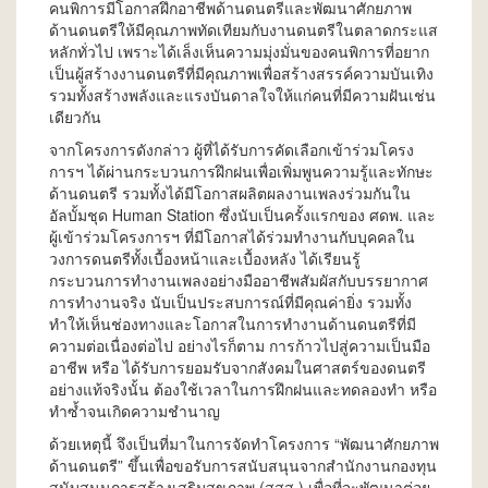
คนพิการมีโอกาสฝึกอาชีพด้านดนตรีและพัฒนาศักยภาพ
ด้านดนตรีให้มีคุณภาพทัดเทียมกับงานดนตรีในตลาดกระแส
หลักทั่วไป เพราะได้เล็งเห็นความมุ่งมั่นของคนพิการที่อยาก
เป็นผู้สร้างงานดนตรีที่มีคุณภาพเพื่อสร้างสรรค์ความบันเทิง
รวมทั้งสร้างพลังและแรงบันดาลใจให้แก่คนที่มีความฝันเช่น
เดียวกัน
จากโครงการดังกล่าว ผู้ที่ได้รับการคัดเลือกเข้าร่วมโครง
การฯ ได้ผ่านกระบวนการฝึกฝนเพื่อเพิ่มพูนความรู้และทักษะ
ด้านดนตรี รวมทั้งได้มีโอกาสผลิตผลงานเพลงร่วมกันใน
อัลบั้มชุด Human Station ซึ่งนับเป็นครั้งแรกของ ศดพ. และ
ผู้เข้าร่วมโครงการฯ ที่มีโอกาสได้ร่วมทำงานกับบุคคลใน
วงการดนตรีทั้งเบื้องหน้าและเบื้องหลัง ได้เรียนรู้
กระบวนการทำงานเพลงอย่างมืออาชีพสัมผัสกับบรรยากาศ
การทำงานจริง นับเป็นประสบการณ์ที่มีคุณค่ายิ่ง รวมทั้ง
ทำให้เห็นช่องทางและโอกาสในการทำงานด้านดนตรีที่มี
ความต่อเนื่องต่อไป อย่างไรก็ตาม การก้าวไปสู่ความเป็นมือ
อาชีพ หรือ ได้รับการยอมรับจากสังคมในศาสตร์ของดนตรี
อย่างแท้จริงนั้น ต้องใช้เวลาในการฝึกฝนและทดลองทำ หรือ
ทำซ้ำจนเกิดความชำนาญ
ด้วยเหตุนี้ จึงเป็นที่มาในการจัดทำโครงการ “พัฒนาศักยภาพ
ด้านดนตรี” ขึ้นเพื่อขอรับการสนับสนุนจากสำนักงานกองทุน
สนับสนุนการสร้างเสริมสุขภาพ (สสส.) เพื่อที่จะพัฒนาต่อย