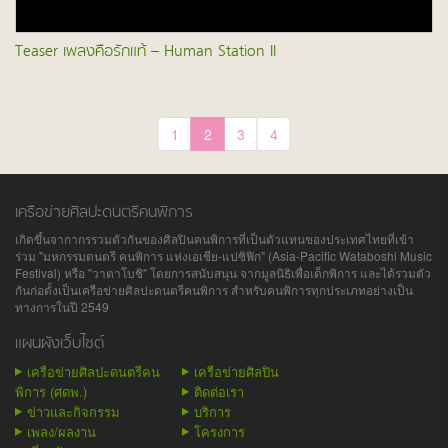
Teaser เพลงคือรักแท้ – Human Station II
1
2
3
4
เครือข่ายศิลปะดนตรีคนพิการ
เกิดขึ้นจากากรรวมตัวกันของศิลปินคนพิการที่เป็นตัวแทนของประเทศไทยที่เข้า
ร่วม "มหกรรมดนตรี คนพิการ แห่งเอเชีย-แปซิฟิก" (Asia-Pacific Wataboshi Music
Festival) หรือ "วาตาโบชิ" โดยการสนับสนุน จากมูลนิธิเพื่อเด็กพิการ และได้รวมตัว
กันก่อตั้งเป็นเครือข่ายศิลปะดนตรีคนพิการ สำหรับคนพิการทุกประเภทอย่างเป็น
ทางการในปี 2549
แผนผังเว็บไซต์
เครือข่ายศิลปะดนตรีคน
เครือข่ายศิลปิน
พิการ (ศดพ.)
ติดต่อเรา
ข่าวและกิจกรรม
บริการ
เพลง/ผลงาน
โครงการ