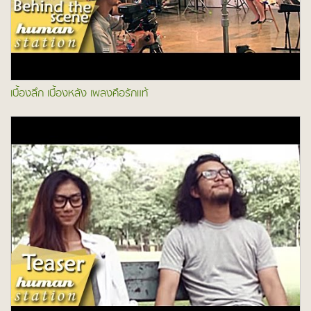
เบื้องลึก เบื้องหลัง เพลงคือรักแท้