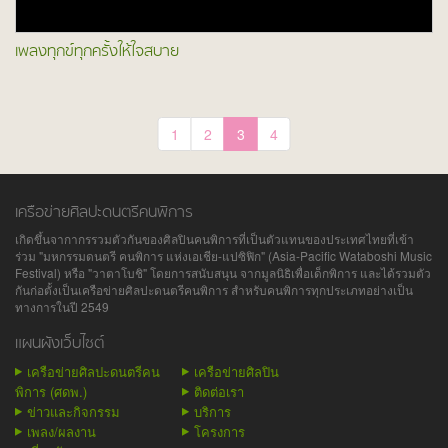
เพลงทุกข์ทุกครั้งให้ใจสบาย
1
2
3
4
เครือข่ายศิลปะดนตรีคนพิการ
เกิดขึ้นจากากรรวมตัวกันของศิลปินคนพิการที่เป็นตัวแทนของประเทศไทยที่เข้า
ร่วม "มหกรรมดนตรี คนพิการ แห่งเอเชีย-แปซิฟิก" (Asia-Pacific Wataboshi Music
Festival) หรือ "วาตาโบชิ" โดยการสนับสนุน จากมูลนิธิเพื่อเด็กพิการ และได้รวมตัว
กันก่อตั้งเป็นเครือข่ายศิลปะดนตรีคนพิการ สำหรับคนพิการทุกประเภทอย่างเป็น
ทางการในปี 2549
แผนผังเว็บไซต์
เครือข่ายศิลปะดนตรีคน
เครือข่ายศิลปิน
พิการ (ศดพ.)
ติดต่อเรา
ข่าวและกิจกรรม
บริการ
เพลง/ผลงาน
โครงการ