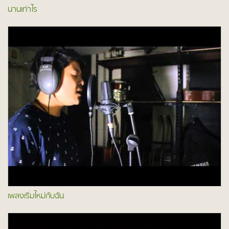
นานเท่าไร
เพลงเริ่มใหม่กับฉัน