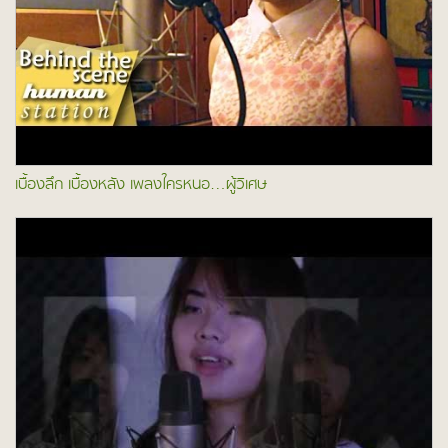
เบื้องลึก เบื้องหลัง เพลงใครหนอ…ผู้วิเศษ